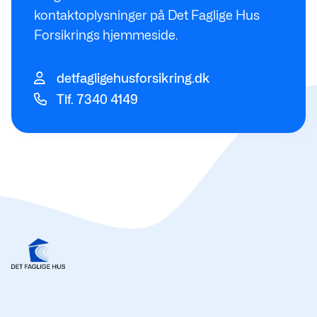
kontaktoplysninger på Det Faglige Hus
Forsikrings hjemmeside.
detfagligehusforsikring.dk
Tlf. 7340 4149