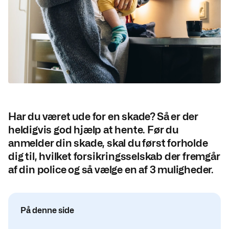
Har du været ude for en skade? Så er der
heldigvis god hjælp at hente. Før du
anmelder din skade, skal du først forholde
dig til, hvilket forsikringsselskab der fremgår
af din police og så vælge en af 3 muligheder.
På denne side