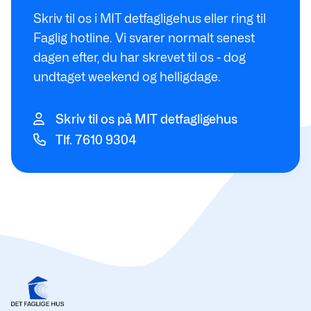
Skriv til os i MIT detfagligehus eller ring til
Faglig hotline. Vi svarer normalt senest
dagen efter, du har skrevet til os - dog
undtaget weekend og helligdage.
Skriv til os på MIT detfagligehus
Tlf. 7610 9304