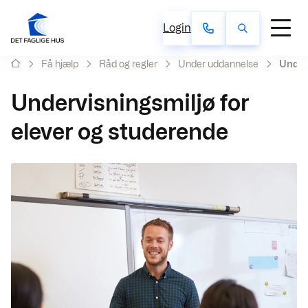
Login
Få hjælp
Råd og regler
Under uddannelse
Underv
Undervisningsmiljø for
elever og studerende