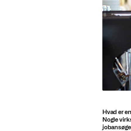
Hvad er e
Nogle virk
jobansøger