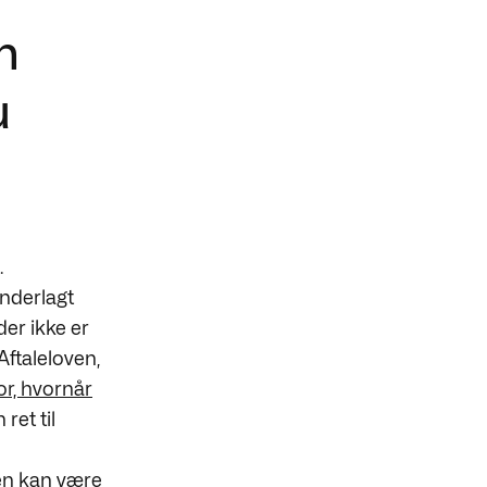
n
u
.
nderlagt
der ikke er
Aftaleloven,
r, hvornår
ret til
den kan være