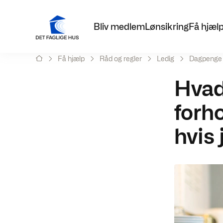
Bliv medlem
Lønsikring
Få hjæl
Få hjælp
Råd og regler
Ledig
Dagpenge
Hvad
forho
hvis