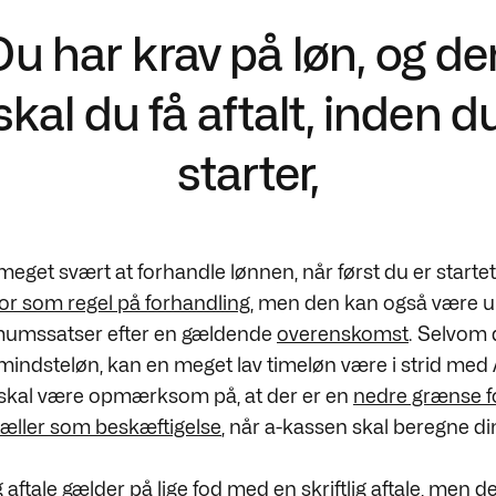
Du har krav på løn, og de
skal du få aftalt, inden d
starter,
 meget svært at forhandle lønnen, når først du er startet
r som regel på forhandling
, men den kan også være u
mumssatser efter en gældende
overenskomst
. Selvom 
 mindsteløn, kan en meget lav timeløn være i strid med 
skal være opmærksom på, at der er en
nedre grænse fo
tæller som beskæftigelse
, når a-kassen skal beregne din 
 aftale
gælder på lige fod med en skriftlig aftale, men 