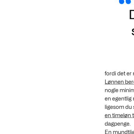
fordi det er
Lønnen bero
nogle mini
en egentlig
ligesom du 
en timeløn 
dagpenge.
En
mundtlig