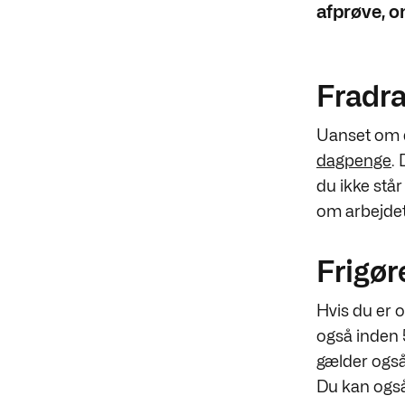
afprøve, o
Fradra
Uanset om du
dagpenge
.
du ikke står 
om arbejdet
Frigør
Hvis du er 
også inden 
gælder også,
Du kan også