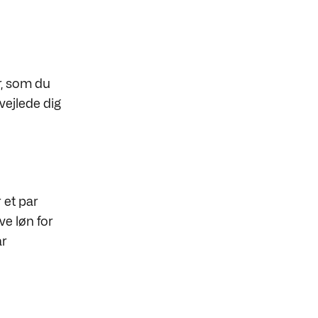
er, som du
 vejlede dig
 et par
ve løn for
ar