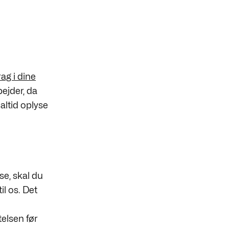
rag i dine
ejder, da
altid oplyse
se, skal du
til os. Det
telsen før