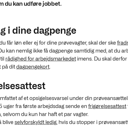
m du kan udføre jobbet.
g i dine dagpenge
 får løn eller ej for dine prøvevagter, skal der ske
frad
 Du kan nemlig ikke få dagpenge samtidig med, at du arb
til
rådighed for arbejdsmarkedet
imens. Du skal derfor 
 på dit
dagpengekort
.
elsesattest
omfattet af et opsigelsesvarsel under din prøveansættel
5 uger fra første arbejdsdag sende en
frigørelsesattest
 selvom du kun har haft et par vagter.
 blive
selvforskyldt ledig
, hvis du stopper i prøveansæt