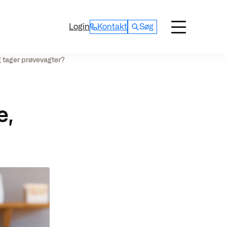
Login
Kontakt
Søg
eg tager prøvevagter?
e,