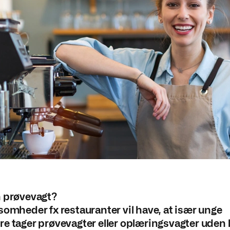
n prøvevagt?
somheder fx restauranter vil have, at især unge
e tager prøvevagter eller oplæringsvagter uden l