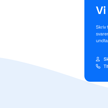
Vi
Skriv 
svarer
undta
Sk
Tl