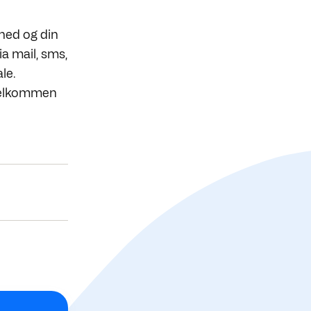
åned og din
a mail, sms,
ale.
d velkommen