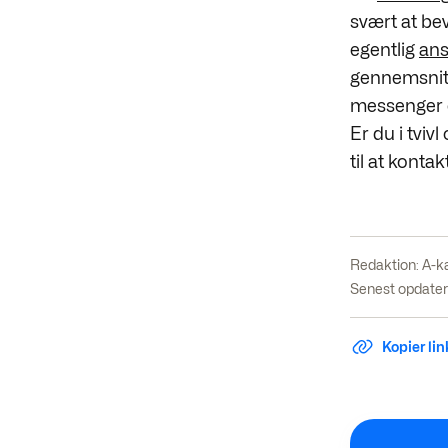
svært at bev
egentlig
ans
gennemsnitli
messenger o
Er du i tviv
til at konta
Redaktion:
A-k
Senest opdater
Kopier link