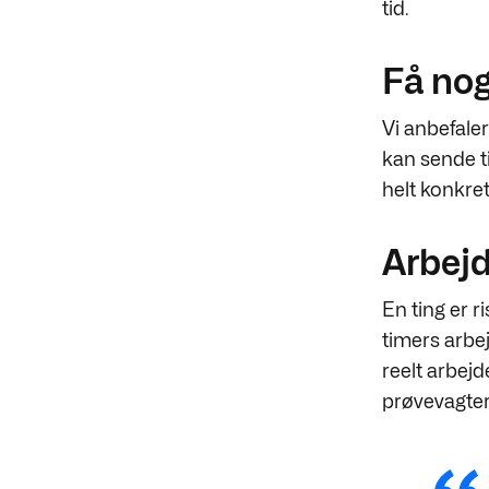
tid.
Få nog
Vi anbefaler
kan sende ti
helt konkret
Arbejd
En ting er r
timers arbej
reelt arbejd
prøvevagter”