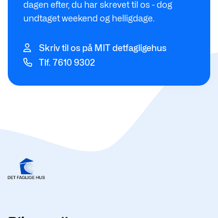
dagen efter, du har skrevet til os - dog
undtaget weekend og helligdage.
Skriv til os på MIT detfagligehus
Tlf. 7610 9302