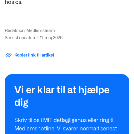
hos os.
Redaktion:
Medlemsteam
Senest opdateret: 11. maj 2026
Kopier link til artikel
Vi er klar til at hjælpe
dig
Skriv til os i MIT detfagligehus eller ring til
Medlemshotline. Vi svarer normalt senest