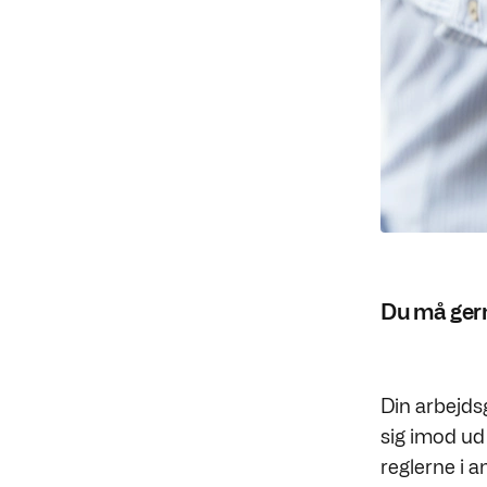
Du må gern
Din arbejds
sig imod ud
reglerne i a