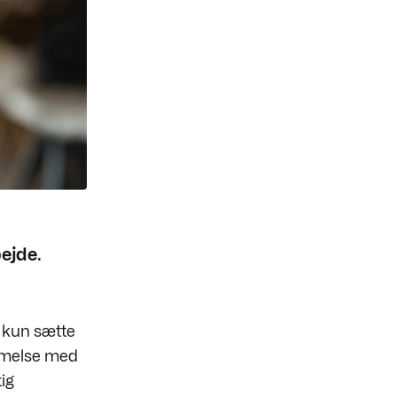
bejde.
n kun sætte
emmelse med
ig