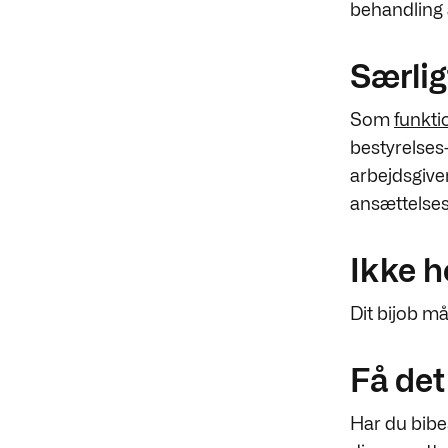
behandling a
Særlig
Som
funkti
bestyrelses-
arbejdsgiver.
ansættelsesb
Ikke 
Dit bijob må
Få det
Har du bibes