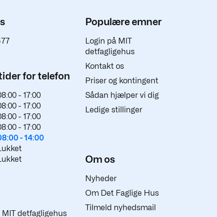
os
Populære emner
577
Login på MIT
detfagligehus
Kontakt os
ider for telefon
Priser og kontingent
08:00 -
17:00
Sådan hjælper vi dig
08:00 -
17:00
Ledige stillinger
08:00 -
17:00
08:00 -
17:00
08:00 -
14:00
Lukket
Om os
Lukket
Nyheder
Om Det Faglige Hus
Tilmeld nyhedsmail
 i MIT detfagligehus