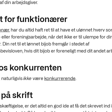
f din arbejdsgiver.
t for funktionærer
onær
, har du altid haft ret til at have et ulønnet hverv s
 eller foreningsarbejde, når det ikke er til ulempe for di
 Din ret til et lønnet bijob fremgår i stedet af
evisloven, hvis dit bijob er foreneligt med dit andet a
hos konkurrenten
 naturligvis
ikke
være
konkurrerende
.
 på skrift
kæftigelse, er det altid en god ide at få det skrevet ind 