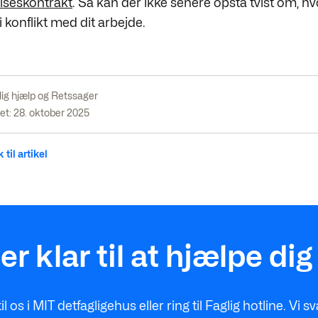
lseskontrakt
. Så kan der ikke senere opstå tvist om, hv
i konflikt med dit arbejde.
lig hjælp og Retssager
et: 28. oktober 2025
 til artikel
 er klar til at hjælpe dig
til os i MIT detfagligehus eller ring til Faglig hotline. Vi s