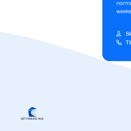
normal
weeke
Sk
Tl