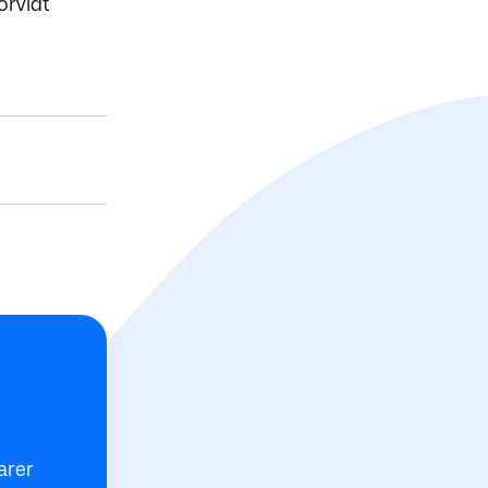
orvidt
varer