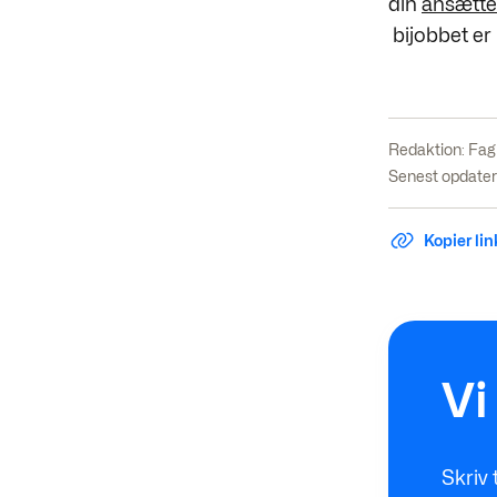
din
ansætte
bijobbet er 
Redaktion:
Fag
Senest opdater
Kopier link
Vi
Skriv 