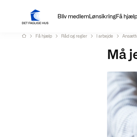
Bliv medlem
Lønsikring
Få hjæl
Få hjælp
Råd og regler
I arbejde
Ansætt
Må j