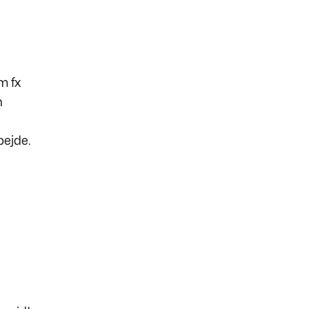
om fx
n
rbejde.
i