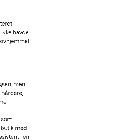
teret
 ikke havde
 lovhjemmel
ugsen, men
r hårdere,
mme
t som
n butik med
sistent i en