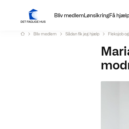
Bliv medlem
Lønsikring
Få hjæl
Bliv medlem
Sådan fik jeg hjælp
Fleksjob og
Mari
modr