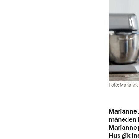
Foto: Marianne
Marianne J
måneden i 
Marianne p
Hus gik in