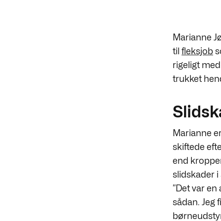
Marianne Jø
til
fleksjob
s
rigeligt me
trukket hen
Slidsk
Marianne er
skiftede eft
end kroppen
slidskader i 
”Det var en 
sådan. Jeg f
børneudstyr 