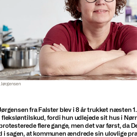
 Jørgensen
ørgensen fra Falster blev i 8 år trukket næsten 1
fleksløntilskud, fordi hun udlejede sit hus i Nørr
rotesterede flere gange, men det var først, da D
d i sagen, at kommunen ændrede sin ulovlige pra