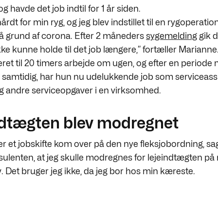
 havde det job indtil for 1 år siden.
hårdt for min ryg, og jeg blev indstillet til en rygoperati
 på grund af corona. Efter 2 måneders
sygemelding
gik d
ikke kunne holde til det job længere,” fortæller Marianne
eret til 20 timers arbejde om ugen, og efter en periode
 samtidig, har hun nu udelukkende job som serviceas
g andre serviceopgaver i en virksomhed.
ndtægten blev modregnet
er et jobskifte kom over på den nye fleksjobordning, s
sulenten, at jeg skulle modregnes for lejeindtægten på 
. Det bruger jeg ikke, da jeg bor hos min kæreste.