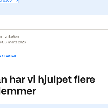
10 9305
munikation
et: 6. marts 2026
 til artikel
 har vi hjulpet flere
lemmer