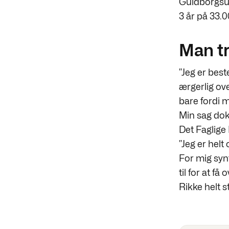
Guldborgsun
3 år på 33.0
Man tr
”Jeg er best
ærgerlig ove
bare fordi 
Min sag dok
Det Faglige
”Jeg er hel
For mig syn
til for at f
Rikke helt s