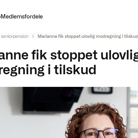
p
Medlemsfordele
 seniorpension
Marianne fik stoppet ulovlig modregning i tilsku
anne fik stoppet ulovli
egning i tilskud