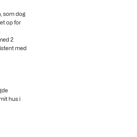
on, som dog
et op for
.
 med 2
sistent med
agde
mit hus i