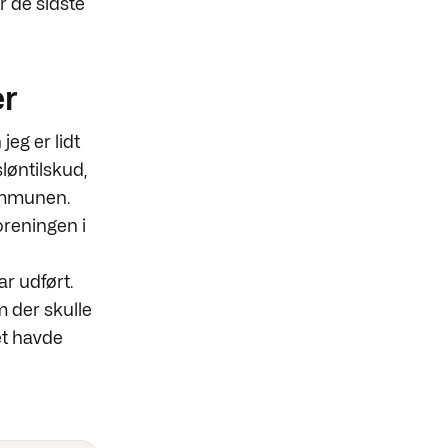
 de sidste
er
jeg er lidt
løntilskud,
kommunen.
oreningen i
r udført.
m der skulle
det havde