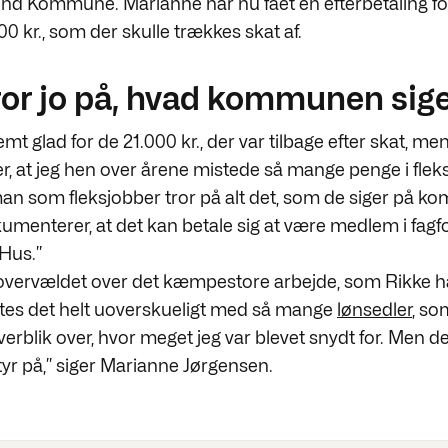
d Kommune. Marianne har nu fået en efterbetaling for
00 kr., som der skulle trækkes skat af.
or jo på, hvad kommunen sig
emt glad for de 21.000 kr., der var tilbage efter skat, men 
r, at jeg hen over årene mistede så mange penge i fleks
man som fleksjobber tror på alt det, som de siger på 
umenterer, at det kan betale sig at være medlem i fagf
 Hus.”
t overvældet over det kæmpestore arbejde, som Rikke ha
tes det helt uoverskueligt med så mange
lønsedler
, so
å overblik over, hvor meget jeg var blevet snydt for. Men 
tyr på,” siger Marianne Jørgensen.