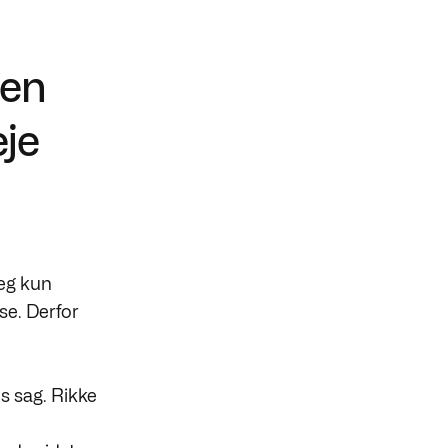
gen
eje
jeg kun
se. Derfor
s sag. Rikke