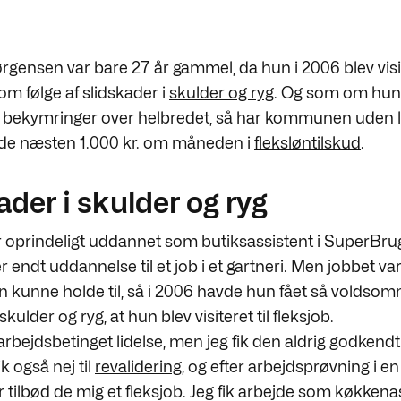
rgensen var bare 27 år gammel, da hun i 2006 blev visi
om følge af slidskader i
skulder og ryg
. Og som om hun
d bekymringer over helbredet, så har kommunen uden
de næsten 1.000 kr. om måneden i
fleksløntilskud
.
ader i skulder og ryg
 oprindeligt uddannet som butiksassistent i SuperBr
er endt uddannelse til et job i et gartneri. Men jobbet va
 kunne holde til, så i 2006 havde hun fået så voldso
skulder og ryg, at hun blev visiteret til fleksjob.
arbejdsbetinget lidelse, men jeg fik den aldrig godkend
ik også nej til
revalidering
, og efter arbejdsprøvning i e
tilbød de mig et fleksjob. Jeg fik arbejde som køkkenas