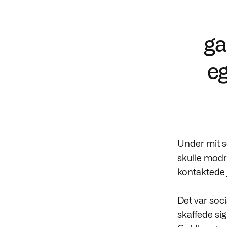
ga
eg
Under mit se
skulle modr
kontaktede
Det var soci
skaffede sig