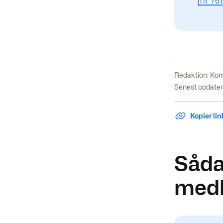
Tlf. 76
Redaktion:
Kom
Senest opdater
Kopier link
Sådan
med