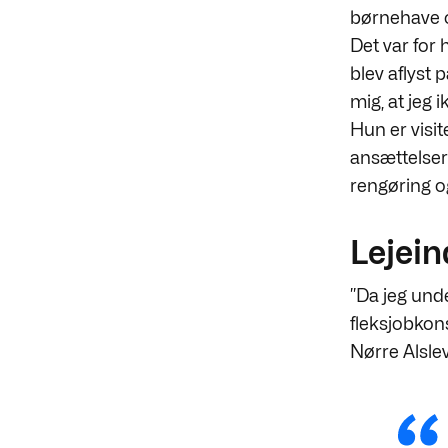
børnehave og
Det var for 
blev aflyst
mig, at jeg 
Hun er visit
ansættelser
rengøring o
Lejei
”Da jeg und
fleksjobkon
Nørre Alslev