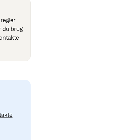
regler
r du brug
kontakte
takte