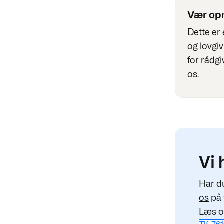
Vær o
Dette er
og lovgi
for rådgi
os.
Vi 
Har d
os
på 
Læs o