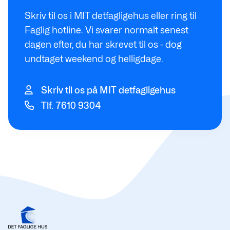
Skriv til os i MIT detfagligehus eller ring til
Faglig hotline. Vi svarer normalt senest
dagen efter, du har skrevet til os - dog
undtaget weekend og helligdage.
Skriv til os på MIT detfagligehus
Tlf. 7610 9304