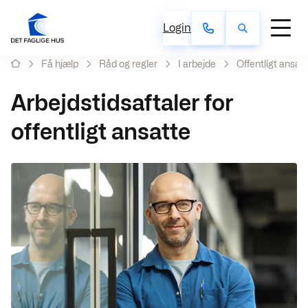
Login
Få hjælp
Råd og regler
I arbejde
Offentligt ansat
Arbejdstidsaftaler for
offentligt ansatte