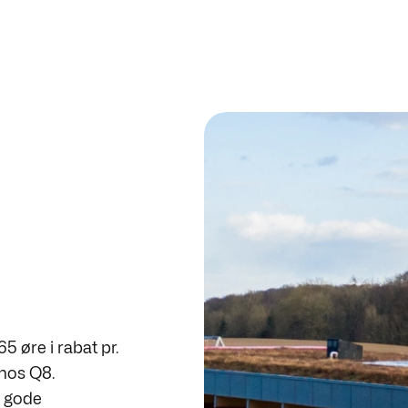
5 øre i rabat pr.
 hos Q8.
e gode