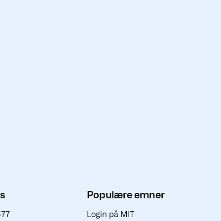
os
Populære emner
577
Login på MIT