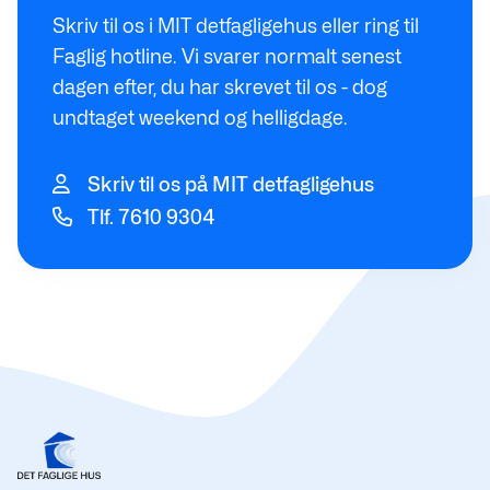
Skriv til os i MIT detfagligehus eller ring til
Faglig hotline. Vi svarer normalt senest
dagen efter, du har skrevet til os - dog
undtaget weekend og helligdage.
Skriv til os på MIT detfagligehus
Tlf. 7610 9304