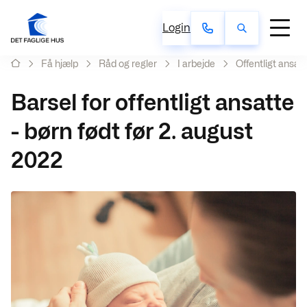
Login
Få hjælp
Råd og regler
I arbejde
Offentligt ansat
Barsel for offentligt ansatte
- børn født før 2. august
2022